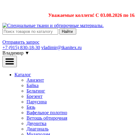
Уважаемые коллеги! С 03.08.2026 по 16
Найти
Отправить запрос
+7 (915) 830-18-30
vladimir@tkanitex.ru
Владимир
▼
Каталог
Авизент
Байка
Бельтинг
Брезент
Парусина
Бязь
Вафельное полотно
Ветошь обтирочная
Двунитка
Диагональ
Мадаполам