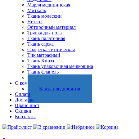
Марля медицинская
Миткаль
Ткань молескин
Неткол
Обтирочный материал
Тряпка для пола
Ткань палаточная
Ткань саржа
Салфетка техническая
Тик матрасный
Ткань Кирза
Ткань упаковочная мешковина
Ткань фланель
Холстопрошивное полотно
О компании
Карта предприятия
Оплата
Доставка
Прайс-лист
Скидки
Контакты