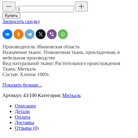
Количество
товара
Миткаль
Купить
т
Запросить скидку
2,
ширина
90
см,
Производитель: Ивановская область
плотность
Назначение ткани: Упаковочная ткань, прокладочная, в
100
мебельном производстве
гр,
Вид натуральной ткани: Растительного происхождения
пр-
Ткань: Миткаль
во
Состав: Хлопок 100%
Иваново
Показать больше...
Артикул:
43/100
Категория:
Миткаль
Описание
Детали
Оплата
Доставка
Отзывы (0)