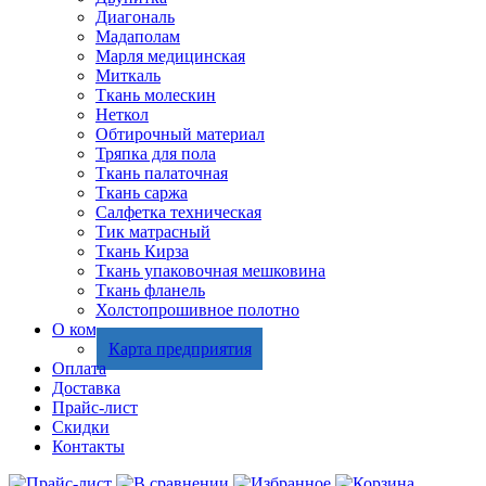
Диагональ
Мадаполам
Марля медицинская
Миткаль
Ткань молескин
Неткол
Обтирочный материал
Тряпка для пола
Ткань палаточная
Ткань саржа
Салфетка техническая
Тик матрасный
Ткань Кирза
Ткань упаковочная мешковина
Ткань фланель
Холстопрошивное полотно
О компании
Карта предприятия
Оплата
Доставка
Прайс-лист
Скидки
Контакты