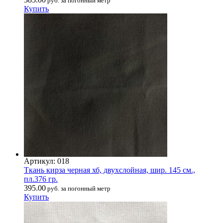
руб. за погонный метр
Купить
Артикул: 018
Ткань кирза черная хб, двухслойная, шир. 145 см.,
пл.376 гр.
395.00
руб. за погонный метр
Купить