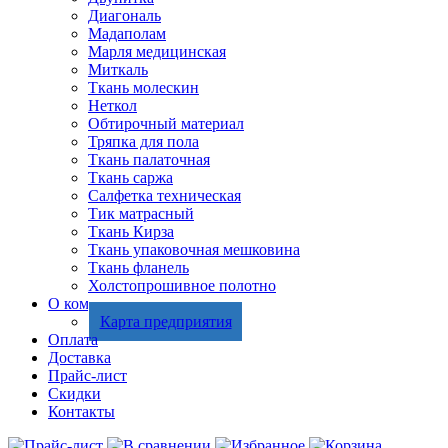
Диагональ
Мадаполам
Марля медицинская
Миткаль
Ткань молескин
Неткол
Обтирочный материал
Тряпка для пола
Ткань палаточная
Ткань саржа
Салфетка техническая
Тик матрасный
Ткань Кирза
Ткань упаковочная мешковина
Ткань фланель
Холстопрошивное полотно
О компании
Карта предприятия
Оплата
Доставка
Прайс-лист
Скидки
Контакты