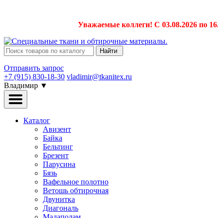
Уважаемые коллеги! С 03.08.2026 по 16
Найти
Отправить запрос
+7 (915) 830-18-30
vladimir@tkanitex.ru
Владимир
▼
Каталог
Авизент
Байка
Бельтинг
Брезент
Парусина
Бязь
Вафельное полотно
Ветошь обтирочная
Двунитка
Диагональ
Мадаполам