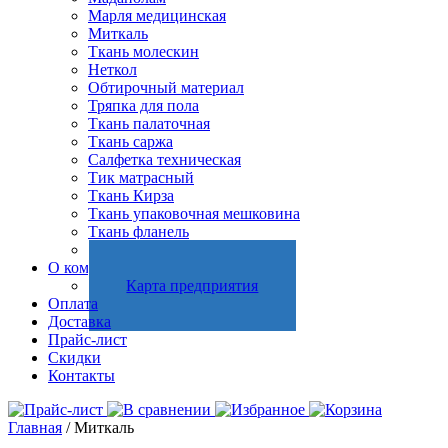
Марля медицинская
Миткаль
Ткань молескин
Неткол
Обтирочный материал
Тряпка для пола
Ткань палаточная
Ткань саржа
Салфетка техническая
Тик матрасный
Ткань Кирза
Ткань упаковочная мешковина
Ткань фланель
Холстопрошивное полотно
О компании
Карта предприятия
Оплата
Доставка
Прайс-лист
Скидки
Контакты
Главная
/ Миткаль