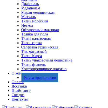
Диагональ
Мадаполам
Марля медицинская
Миткаль
Ткань молескин
Неткол
Обтирочный материал
Тряпка для пола
Ткань палаточная
Ткань саржа
Салфетка техническая
Тик матрасный
Ткань Кирза
Ткань упаковочная мешковина
Ткань фланель
Холстопрошивное полотно
О компании
Карта предприятия
Оплата
Доставка
Прайс-лист
Скидки
Контакты