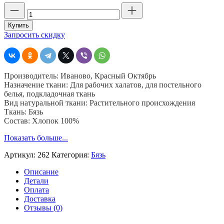
Количество
товара
Гладкокрашенная
Купить
бязь
Запросить скидку
черная,
шир.
150,
пл.
Производитель: Иваново, Красный Октябрь
100
Назначение ткани: Для рабочих халатов, для постельного
гр,
белья, подкладочная ткань
Кр.
Вид натуральной ткани: Растительного происхождения
Октябрь,
Ткань: Бязь
хб100
Состав: Хлопок 100%
%
Показать больше...
Артикул:
262
Категория:
Бязь
Описание
Детали
Оплата
Доставка
Отзывы (0)