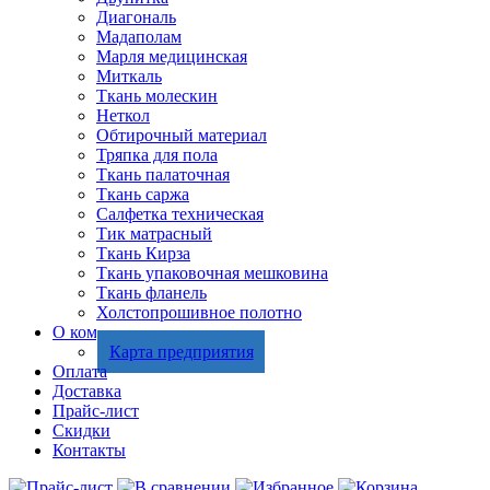
Диагональ
Мадаполам
Марля медицинская
Миткаль
Ткань молескин
Неткол
Обтирочный материал
Тряпка для пола
Ткань палаточная
Ткань саржа
Салфетка техническая
Тик матрасный
Ткань Кирза
Ткань упаковочная мешковина
Ткань фланель
Холстопрошивное полотно
О компании
Карта предприятия
Оплата
Доставка
Прайс-лист
Скидки
Контакты